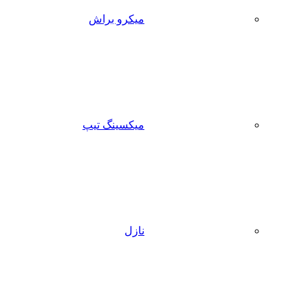
میکرو براش
میکسینگ تیپ
نازل