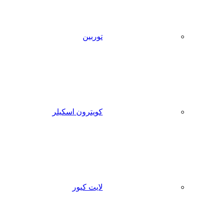
توربین
کویترون اسکیلر
لایت کیور