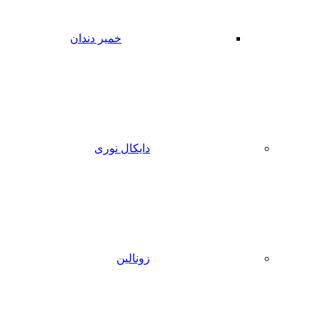
خمیر دندان
دایکال نوری
زونالین