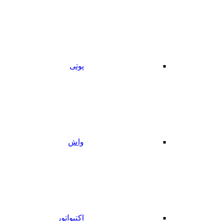
پوتی
واش
اکتیواتور