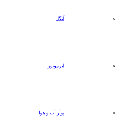
آنگل
ایرموتور
پوآر آب و هوا