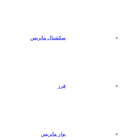
سکشنال ماتریس
فرز
نوار ماتریس