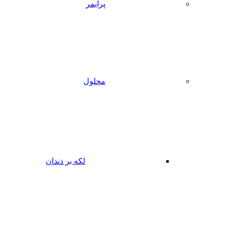
پرایمر
محلول
لکه بر دندان