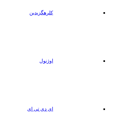
کلرهگزیدین
اوژنول
ای دی تی ای