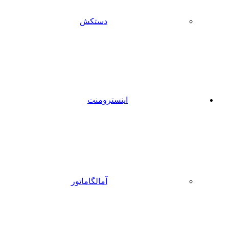
دستکش
اینسترومنت
آمالگاماتور