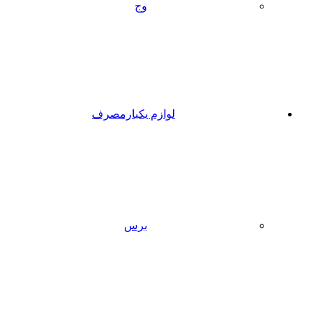
وج
لوازم یکبارمصرف
برس