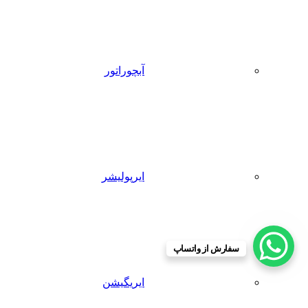
آبچوراتور
ایرپولیشر
سفارش از واتساپ
ایریگیشن