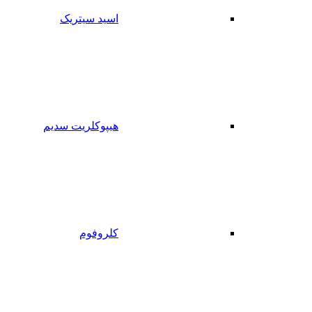
اسید سیتریک
هیپوکلریت سدیم
کلروفوم