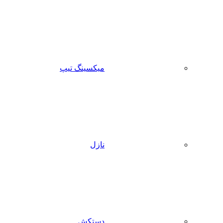
میکسینگ تیپ
نازل
دستکش