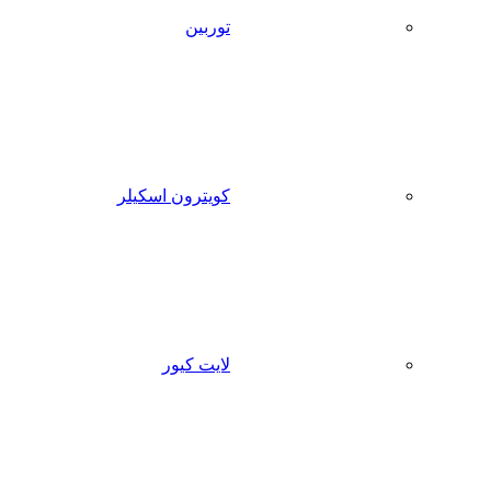
توربین
کویترون اسکیلر
لایت کیور