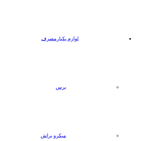
لوازم یکبارمصرف
برس
میکرو براش