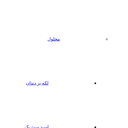
محلول
لکه بر دندان
اسید سیتریک