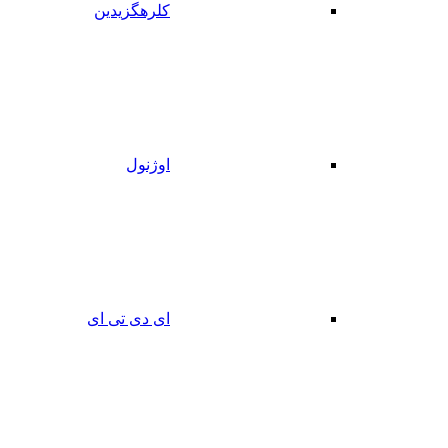
کلرهگزیدین
اوژنول
ای دی تی ای