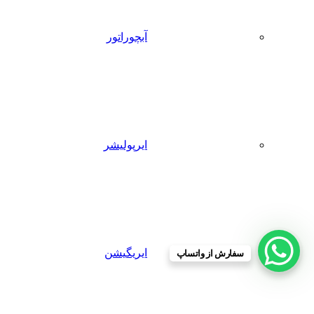
آبچوراتور
ایرپولیشر
ایریگیشن
سفارش از واتساپ