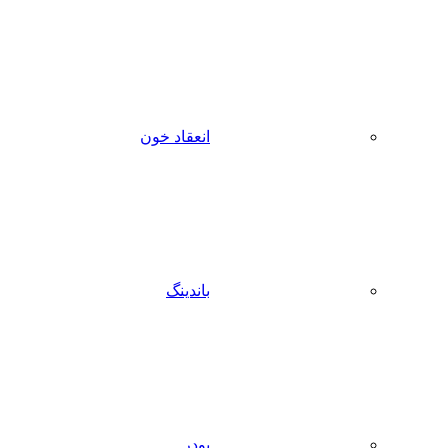
انعقاد خون
باندینگ
پودر