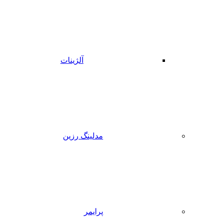
آلژینات
مدلینگ رزین
پرایمر