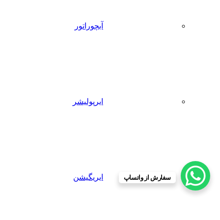
آبچوراتور
ایرپولیشر
ایریگیشن
سفارش از واتساپ