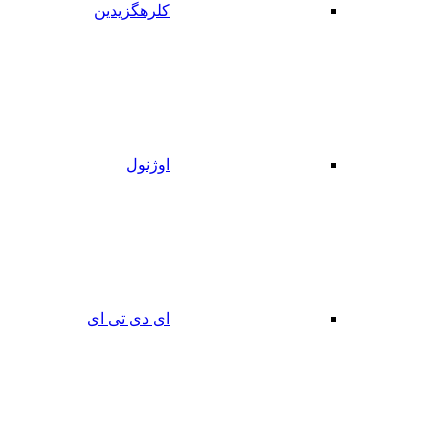
کلرهگزیدین
اوژنول
ای دی تی ای