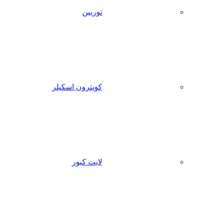
توربین
کویترون اسکیلر
لایت کیور