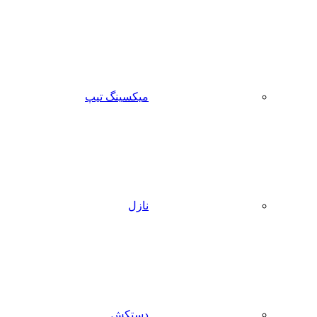
میکسینگ تیپ
نازل
دستکش