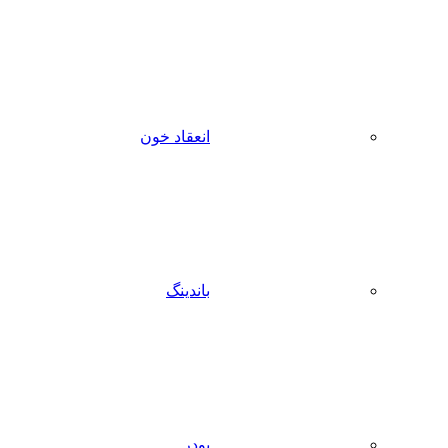
انعقاد خون
باندینگ
پودر