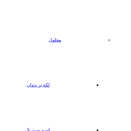
محلول
لکه بر دندان
اسید سیتریک