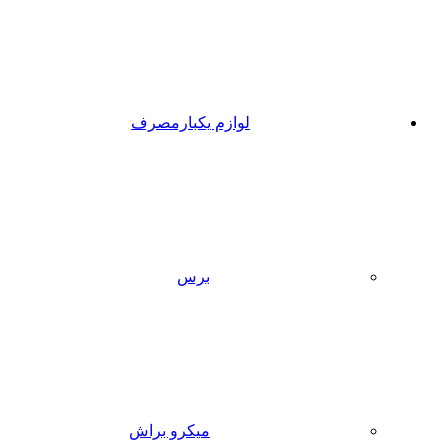
لوازم یکبارمصرف
برس
میکرو براش