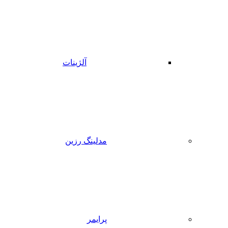
آلژینات
مدلینگ رزین
پرایمر