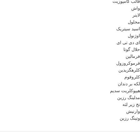
قالب کامپوزیت
واش
لاینر
محلول
اسید سیتریک
اوژنول
ای دی تی ای
حلال گوتا
فرمالین
فرموکروزول
کلرهگزیدین
کلروفوم
لکه بر دندان
هیپوکلریت سدیم
مدلینگ رزین
نخ زیر لثه
وارنیش
وتینگ رزین