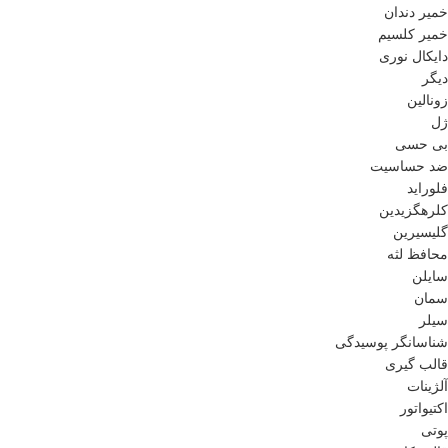
خمیر دندان
خمیر کلسیم
دایکال نوری
دیگر
زونالین
ژل
بی حسی
ضد حساسیت
فلوراید
کلرهگزیدین
گلیسیرین
محافظ لثه
سایلن
سمان
سیلر
شناسانگر پوسیدگی
قالب گیری
آلژینات
اکتیواتور
پوتی