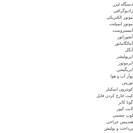
دستگاه لیزر
رادیوگرافی
موتور الکتریکی
موتور ایمپلنت
اینسترومنت
آبچوراتور
آمالگاماتور
آنگل
ایرپولیشر
ایرموتور
ایریگیشن
پوآر آب و هوا
توربین
کویترون اسکیلر
کیت خارج کردن فایل
گوتا کاتر
لایت کیور
لوپ چشمی
هندپیس جراحی
پرداخت و پولیش