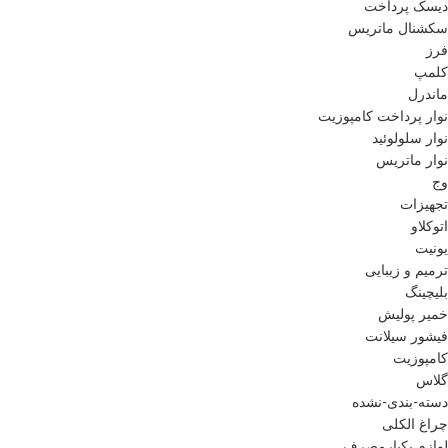
دیسک پرداخت
سکشنال ماتریس
فرز
کلمپ
ماندرل
نوار پرداخت کامپوزیت
نوار سلولوئید
نوار ماتریس
وج
تجهیزات
اتوکلاو
یونیت
ترمیم و زیبایی
بلیچینگ
خمیر پولیش
فیشور سیلانت
کامپوزیت
گلاس
دسته-بندی-نشده
چراغ الکلی
لوازم یکبارمصرف