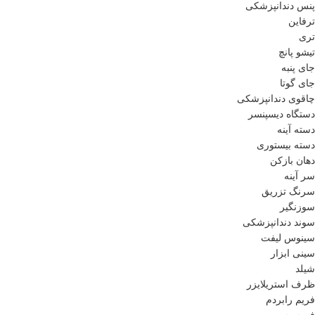
پنس دندانپزشکی
ترفاین
تری
تیشو پانچ
جای پنبه
جای گوتا
چاقوی دندانپزشکی
دستگاه دیسپنسر
دسته آینه
دسته بیستوری
دهان بازکن
سر آینه
سرنگ تزریق
سوزنگیر
سوند دندانپزشکی
سینوس لیفت
سینی ابزار
شیلد
ظرف استریلایزر
فریم رابردم