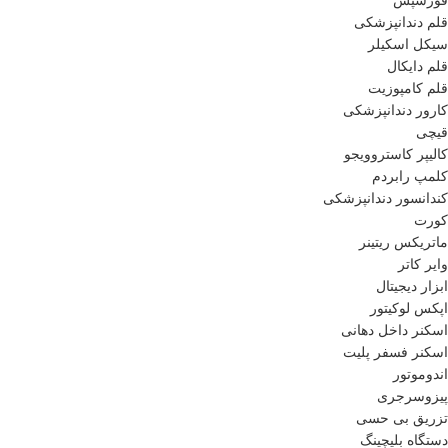
فورسپس
قلم دندانپزشکی
سیکل اسکیلر
قلم دایکال
قلم کامپوزیت
کارور دندانپزشکی
قیچی
کالیپر کاستروویجو
کلمپ رابردم
کندانسور دندانپزشکی
کورت
ماتریکس ریتینر
وایر کاتر
ابزار دیجیتال
اپکس لوکیتور
اسکنر داخل دهانی
اسکنر فسفر پلیت
اندوموتور
پیزوسرجری
تزریق بی حسی
دستگاه بلیچینگ