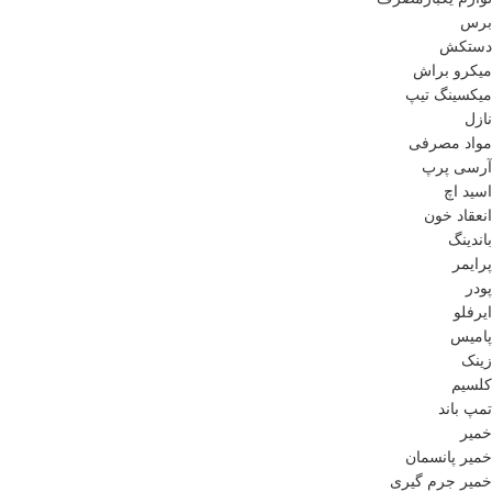
برس
دستکش
میکرو براش
میکسینگ تیپ
نازل
مواد مصرفی
آرسی پرپ
اسید اچ
انعقاد خون
باندینگ
پرایمر
پودر
ایرفلو
پامیس
زینک
کلسیم
تمپ باند
خمیر
خمیر پانسمان
خمیر جرم گیری